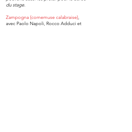
du stage.
Zampogna (cornemuse calabraise)
,
avec Paolo Napoli, Rocco Adduci et
Antonio Arvia.
Répertoire de Calabre du nord et de
Basilicate.
Chitarra battente à 4 cordes
, avec
Francesco Rosa.
Techniques de Calabre.
Tous niveaux.
Des chitarre battente de fabrication
artisanale sont disponibles à la vente
sur place. Nous pouvons aussi les
prêter pour la durée du stage (sous
réserve de disponibilité).
Pasta
, avec Daniele Adduci.
Atelier de fabrication de pâte