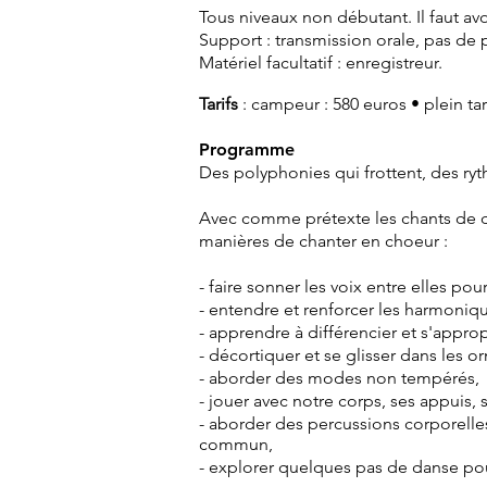
Tous niveaux non débutant. Il faut av
Support : transmission orale, pas de p
Matériel facultatif : enregistreur.
Tarifs
:
campeur : 580 euros •
plein tar
Programme
Des polyphonies qui frottent, des r
Avec comme prétexte les chants de di
manières de chanter en choeur :
- faire sonner les voix entre elles po
- entendre et renforcer les harmoniqu
- apprendre à différencier et s'approp
- décortiquer et se glisser dans les o
- aborder des modes non tempérés,
- jouer avec notre corps, ses appuis,
- aborder des percussions corporelles
commun,
- explorer quelques pas de danse pour