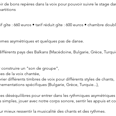
oir de bons repères dans la voix pour pouvoir suivre le stage d
artitions
if gîte : 66
0 euros • tarif réduit
gîte : 600 euros • chambre doubl
ythmes asymétriques et quelques pas de danse.
fférents pays des Balkans (Macédoine, Bulgarie, Grèce, Turquie.
ur construire un "son de groupe",
es de la voix chantée,
rier différents timbres de voix pour différents styles de chants,
rnementations spécifiques (Bulgarie, Grèce, Turquie...),
 ses déséquilibres pour entrer dans les rythmiques asymétriques
 simples, jouer avec notre corps sonore, sentir les appuis et c
 mieux ressentir la musicalité des chants et des rythmes.