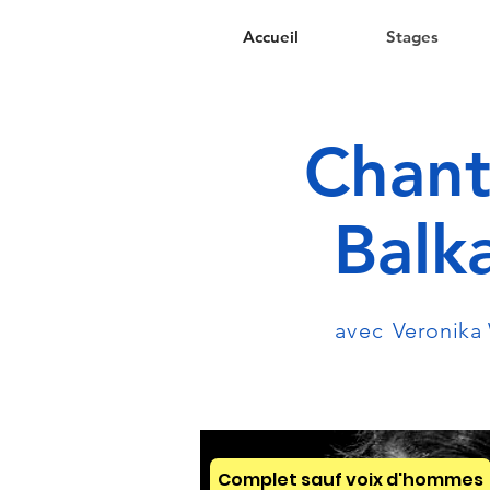
Accueil
Stages
Chant
Balk
avec
Veronika
Complet sauf voix d'hommes