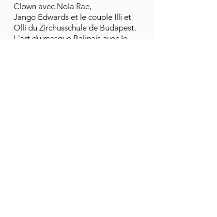
Clown avec Nola Rae,
Jango Edwards et le couple Illi et
Olli du Zirchusschule de Budapest.
L'art du masque Balinais avec le
grand maître I Made Djimat. Le
Chant avec Jeff Cohen et David
Hogan. Le Tango avec Sohànta de
Oliviera.
Béatrice Lafon
Après des études universitaires de
Lettre Modernes, Béatrice Lafon
découvre le métier de sage-femme
à travers sa propre expérience de
maternité.
Elle a la chance, par sa pratique
intensive de yoga et un
accompagnement bienveillant et
respectueux, de pouvoir vivre trois
grossesses et trois accouchements